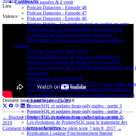
Ardèch’Drôm Dev
Conférences passées & à venir
Lieu
Podcast Dataoops - Episode 48
Podcast Dataoops - Episode 47
Valence
Podcast Dataoops - Episode 46
Bigdata Hebdo - Un elephant peut en cacher un autre
Tour d'horizon des fonctionnalités de PostgreSQL
Comment fonctionne la recherche plein texte ?
Index BRIN - Fonctionnement et usages possibles
Articles
De retour du pgDay Paris 2024.
Recommandations de lectures pour améliorer ses
connaissances en base de données et PostgreSQL
Postgres à nouveau élu SGBD de l'année en 2023, mais 
suis inquiet
Optimisation du GROUP BY
PostgreSQL compression du TOAST et toast_tuple_targ
Cas d'usages du partitionnement natif dans PostgreSQL
pg_sampletolog : Une extension permettant de loguer un
Dernière mise à jour le
janv. 25, 2018
échantillon de requêtes
PostgreSQL et updates heap-only-tuples - partie 3
PostgreSQL et updates heap-only-tuples - partie 2
PostgreSQL et updates heap-only-tuples - partie 1
←
Bigdata Hebdo - Un elephant peut en cacher un autre
nov. 8,
Les évolutions de PostgreSQL pour le traitement des
2019
fortes volumétries
Comment fonctionne la recherche plein texte ?
juin 8, 2017
→
Replication Logique Fonctionnement Interne