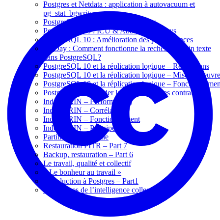
Postgres et Netdata : application à autovacuum et
pg_stat_bgwriter
PostgreSQL - JSONB et Statistiques
PostgreSQL 10 : ICU & Abbreviated Keys
PostgreSQL 10 : Amélioration des performances
PGDay : Comment fonctionne la recherche plein texte
dans PostgreSQL?
PostgreSQL 10 et la réplication logique – Restrictions
PostgreSQL 10 et la réplication logique – Mise en oeuvr
PostgreSQL 10 et la réplication logique – Fonctionnemen
PostgreSQL : Retarder la vérification des contraintes
Index BRIN – Performances
Index BRIN – Corrélation
Index BRIN – Fonctionnement
Index BRIN – Principe
Partition xlogs pleine
Restauration PITR – Part 7
Backup, restauration – Part 6
Le travail, qualité et collectif
« Le bonheur au travail »
Introduction à Postgres – Part1
Les dérives de l’intelligence collective