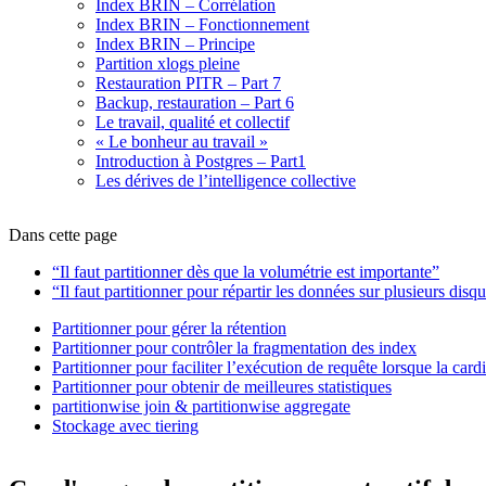
Index BRIN – Corrélation
Index BRIN – Fonctionnement
Index BRIN – Principe
Partition xlogs pleine
Restauration PITR – Part 7
Backup, restauration – Part 6
Le travail, qualité et collectif
« Le bonheur au travail »
Introduction à Postgres – Part1
Les dérives de l’intelligence collective
Dans cette page
“Il faut partitionner dès que la volumétrie est importante”
“Il faut partitionner pour répartir les données sur plusieurs disq
Partitionner pour gérer la rétention
Partitionner pour contrôler la fragmentation des index
Partitionner pour faciliter l’exécution de requête lorsque la cardin
Partitionner pour obtenir de meilleures statistiques
partitionwise join & partitionwise aggregate
Stockage avec tiering