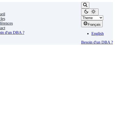
eil
cles
érences
Français
act
in d'un DBA ?
English
Besoin d'un DBA ?