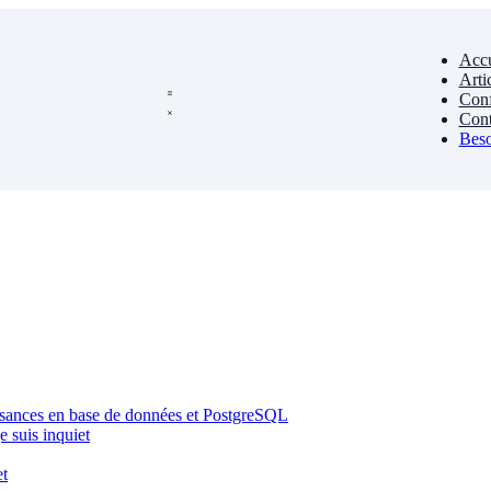
Accu
Arti
Conf
Cont
Beso
ssances en base de données et PostgreSQL
 suis inquiet
et