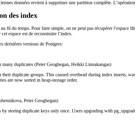
ciennes données revient à supprimer une partition complète. L’opération 
on des index
u fil du temps. Pour faire simple, on ne peut pas récupérer l’espace libr
cet espace est de reconstruire l’index.
es dernières versions de Postgres:
ith many duplicates (Peter Geoghegan, Heikki Linnakangas)
n their duplicate groups. This caused overhead during index inserts, was
ies are now sorted in heap-storage order.
 Lubennikova, Peter Geoghegan)
mns by storing duplicate keys only once. Users upgrading with pg_upgra