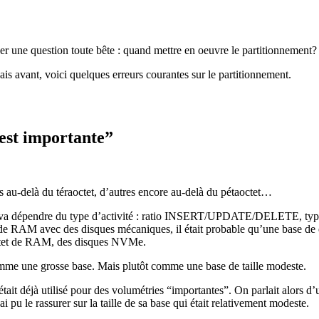
ser une question toute bête : quand mettre en oeuvre le partitionnement?
ais avant, voici quelques erreurs courantes sur le partitionnement.
 est importante”
es au-delà du téraoctet, d’autres encore au-delà du pétaoctet…
ent ça va dépendre du type d’activité : ratio INSERT/UPDATE/DELET
o de RAM avec des disques mécaniques, il était probable qu’une base d
aoctet de RAM, des disques NVMe.
omme une grosse base. Mais plutôt comme une base de taille modeste.
 était déjà utilisé pour des volumétries “importantes”. On parlait alors 
 pu le rassurer sur la taille de sa base qui était relativement modeste.