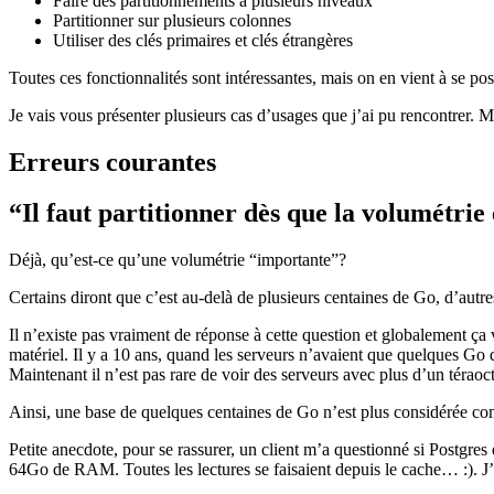
Faire des partitionnements à plusieurs niveaux
Partitionner sur plusieurs colonnes
Utiliser des clés primaires et clés étrangères
Toutes ces fonctionnalités sont intéressantes, mais on en vient à se po
Je vais vous présenter plusieurs cas d’usages que j’ai pu rencontrer. M
Erreurs courantes
“Il faut partitionner dès que la volumétrie
Déjà, qu’est-ce qu’une volumétrie “importante”?
Certains diront que c’est au-delà de plusieurs centaines de Go, d’autr
Il n’existe pas vraiment de réponse à cette question et globalem
matériel. Il y a 10 ans, quand les serveurs n’avaient que quelques G
Maintenant il n’est pas rare de voir des serveurs avec plus d’un tér
Ainsi, une base de quelques centaines de Go n’est plus considérée c
Petite anecdote, pour se rassurer, un client m’a questionné si Postgres
64Go de RAM. Toutes les lectures se faisaient depuis le cache… :). J’ai