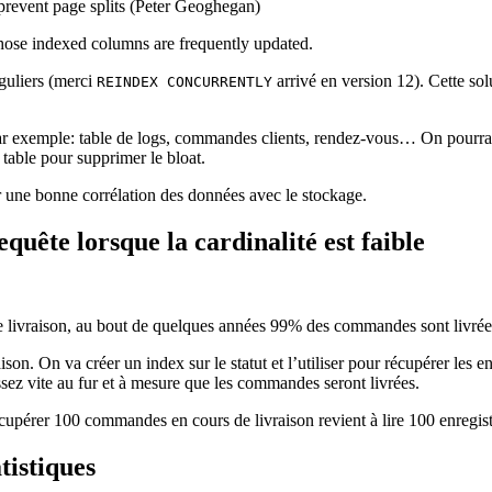
 prevent page splits (Peter Geoghegan)
 whose indexed columns are frequently updated.
éguliers (merci
arrivé en version 12). Cette solu
REINDEX CONCURRENTLY
, par exemple: table de logs, commandes clients, rendez-vous… On pourra
 table pour supprimer le bloat.
r une bonne corrélation des données avec le stockage.
equête lorsque la cardinalité est faible
ivraison, au bout de quelques années 99% des commandes sont livrées (
. On va créer un index sur le statut et l’utiliser pour récupérer les e
assez vite au fur et à mesure que les commandes seront livrées.
récupérer 100 commandes en cours de livraison revient à lire 100 enregist
tistiques