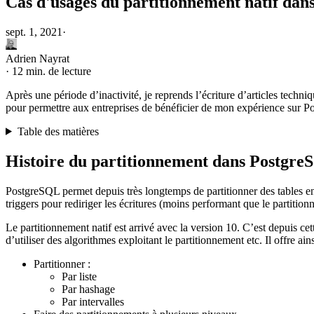
Cas d'usages du partitionnement natif da
sept. 1, 2021
·
Adrien Nayrat
·
12 min. de lecture
Après une période d’inactivité, je reprends l’écriture d’articles tech
pour permettre aux entreprises de bénéficier de mon expérience sur Po
Table des matières
Histoire du partitionnement dans Postgr
PostgreSQL permet depuis très longtemps de partitionner des tables en 
triggers pour rediriger les écritures (moins performant que le partiti
Le partitionnement natif est arrivé avec la version 10. C’est depuis cet
d’utiliser des algorithmes exploitant le partitionnement etc. Il offre ai
Partitionner :
Par liste
Par hashage
Par intervalles