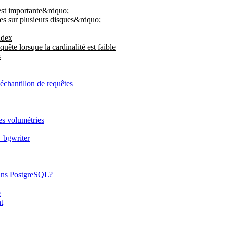
 est importante&rdquo;
ées sur plusieurs disques&rdquo;
ndex
quête lorsque la cardinalité est faible
s
échantillon de requêtes
es volumétries
t_bgwriter
dans PostgreSQL?
e
t