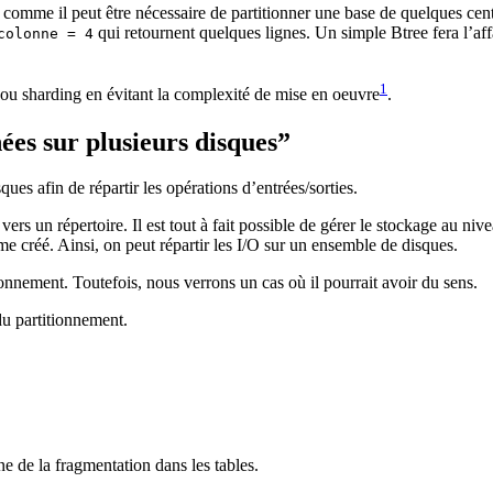
o comme il peut être nécessaire de partitionner une base de quelques cent
qui retournent quelques lignes. Un simple Btree fera l’affa
colonne = 4
1
ou sharding en évitant la complexité de mise en oeuvre
.
nées sur plusieurs disques”
sques afin de répartir les opérations d’entrées/sorties.
s un répertoire. Il est tout à fait possible de gérer le stockage au niv
me créé. Ainsi, on peut répartir les I/O sur un ensemble de disques.
ionnement. Toutefois, nous verrons un cas où il pourrait avoir du sens.
du partitionnement.
de la fragmentation dans les tables.