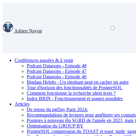
Adrien Nayrat
Conférences passées & à venir
Podcast Dataoops - Episode 48
Podcast Dataoops - Episode 47
Podcast Dataoops - Episode 46
Bigdata Hebdo - Un elephant peut en cacher un autre
Tour d'horizon des fonctionnalités de PostgreSQL
Comment fonctionne la recherche plein texte ?
Index BRIN - Fonctionnement et usages possibles
Articles
De retour du pgDay Paris 2024.
Recommandations de lectures pour améliorer ses connai
Postgres à nouveau élu SGBD de l'année en 2023, mais je
Optimisation du GROUP BY
PostgreSQL compression du TOAST et toast_tuple_targ