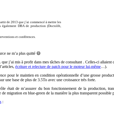
partir de 2013 que j’ai commencé à mettre les
is également DBA de production (Doctolib,
erventions et conférences.
ce ne m’a plus quitté 😄
 j’ai mis à profit dans mes tâches de consultant . Celles-ci allaient d
’articles,
écriture et relecture de patch pour le moteur lui-même
…).
nce pour le maintien en condition opérationnelle d’une grosse producti
 sur une base de plus de 3.5To avec une croissance très forte.
e était de m’assurer du bon fonctionnement de la production, trans
e de migration en blue-green de la manière la plus transparent possible 
s
: