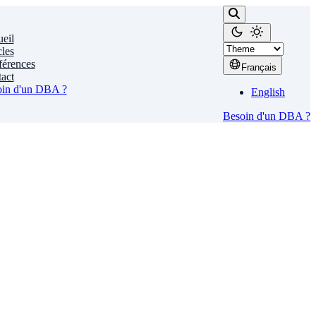
eil
cles
érences
Français
act
in d'un DBA ?
English
Besoin d'un DBA ?