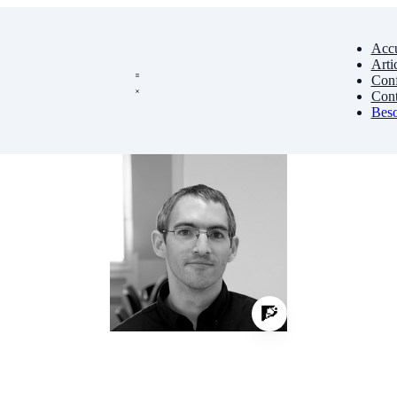
Accu
Arti
Conf
Cont
Beso
🧗